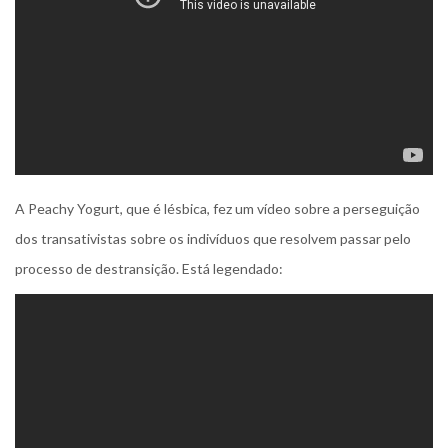
A Peachy Yogurt, que é lésbica, fez um vídeo sobre a perseguição
dos transativistas sobre os indivíduos que resolvem passar pelo
processo de destransição. Está legendado: