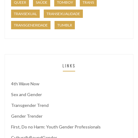
QUEER
SAÚDE
TOMBOY
TRANS
TRANSEXUAL
TRANSEXUALIDADE
TRANSGENERIDADE
TUMBLR
LINKS
4th Wave Now
Sex and Gender
Transgender Trend
Gender Trender
First, Do no Harm: Youth Gender Professionals
CulturallyBoundGender