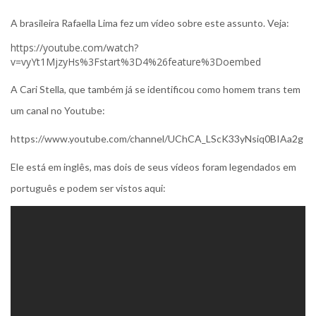
A brasileira Rafaella Lima fez um vídeo sobre este assunto. Veja:
https://youtube.com/watch?
v=vyYt1MjzyHs%3Fstart%3D4%26feature%3Doembed
A Cari Stella, que também já se identificou como homem trans tem
um canal no Youtube:
https://www.youtube.com/channel/UChCA_LScK33yNsiq0BIAa2g
Ele está em inglês, mas dois de seus vídeos foram legendados em
português e podem ser vistos aqui: