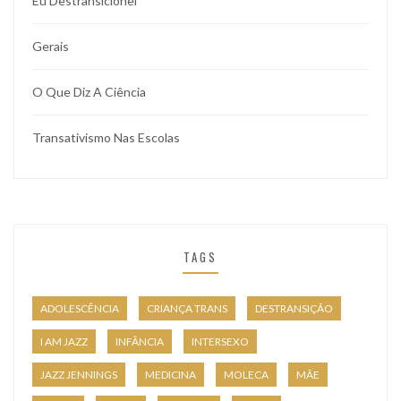
Eu Destransicionei
Gerais
O Que Diz A Ciência
Transativismo Nas Escolas
TAGS
ADOLESCÊNCIA
CRIANÇA TRANS
DESTRANSIÇÃO
I AM JAZZ
INFÂNCIA
INTERSEXO
JAZZ JENNINGS
MEDICINA
MOLECA
MÃE