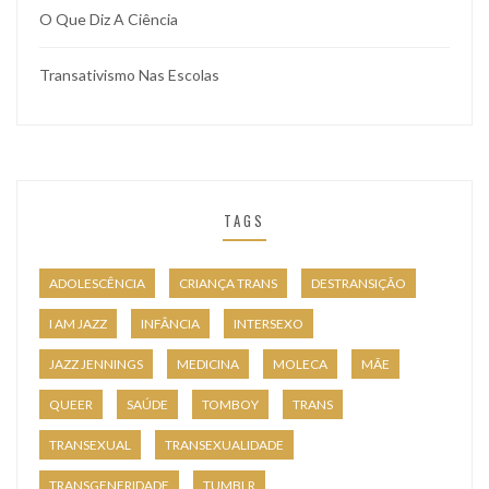
O Que Diz A Ciência
Transativismo Nas Escolas
TAGS
ADOLESCÊNCIA
CRIANÇA TRANS
DESTRANSIÇÃO
I AM JAZZ
INFÂNCIA
INTERSEXO
JAZZ JENNINGS
MEDICINA
MOLECA
MÃE
QUEER
SAÚDE
TOMBOY
TRANS
TRANSEXUAL
TRANSEXUALIDADE
TRANSGENERIDADE
TUMBLR