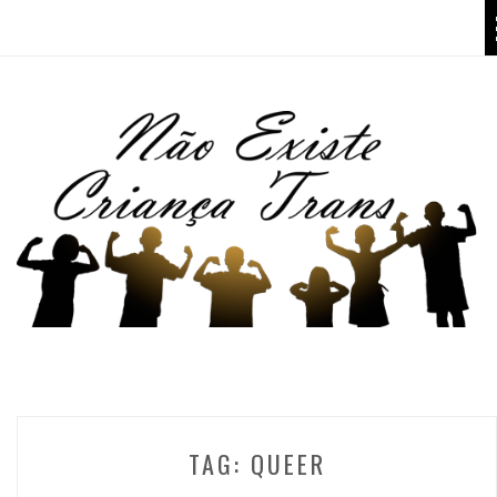
TAG:
QUEER