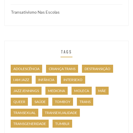
Transativismo Nas Escolas
TAGS
ADOLESCÊNCIA
CRIANÇA TRANS
DESTRANSIÇÃO
I AM JAZZ
INFÂNCIA
INTERSEXO
JAZZ JENNINGS
MEDICINA
MOLECA
MÃE
QUEER
SAÚDE
TOMBOY
TRANS
TRANSEXUAL
TRANSEXUALIDADE
TRANSGENERIDADE
TUMBLR