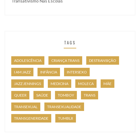
Transativismo Nas Escolas
TAGS
ADOLESCÊNCIA
CRIANÇA TRANS
DESTRANSIÇÃO
I AM JAZZ
INFÂNCIA
INTERSEXO
JAZZ JENNINGS
MEDICINA
MOLECA
MÃE
QUEER
SAÚDE
TOMBOY
TRANS
TRANSEXUAL
TRANSEXUALIDADE
TRANSGENERIDADE
TUMBLR