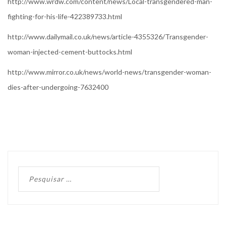
http://www.wrdw.com/content/news/Local-transgendered-man-
fighting-for-his-life-422389733.html
http://www.dailymail.co.uk/news/article-4355326/Transgender-
woman-injected-cement-buttocks.html
http://www.mirror.co.uk/news/world-news/transgender-woman-
dies-after-undergoing-7632400