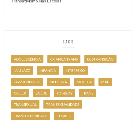
Transativismo Nas Escolas
TAGS
ADOLESCÊNCIA
CRIANÇA TRANS
DESTRANSIÇÃO
I AM JAZZ
INFÂNCIA
INTERSEXO
JAZZ JENNINGS
MEDICINA
MOLECA
MÃE
QUEER
SAÚDE
TOMBOY
TRANS
TRANSEXUAL
TRANSEXUALIDADE
TRANSGENERIDADE
TUMBLR