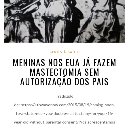
DANOS À SAÚDE
MENINAS NOS EUA JÁ FAZEM
MASTECTOMIA SEM
AUTORIZAÇÃO DOS PAIS
Traduzido
de: https://4thwavenow.com/2015/08/19/coming-soon-
to-a-state-near-you-double-mastectomy-for-your-15-
year-old-without-parental-consent/ Nós acrescentamos