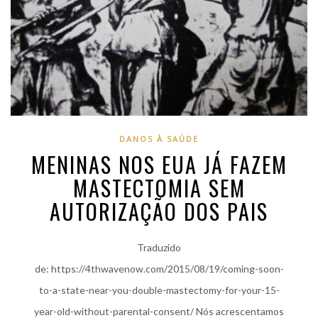
DANOS À SAÚDE
MENINAS NOS EUA JÁ FAZEM
MASTECTOMIA SEM
AUTORIZAÇÃO DOS PAIS
Traduzido
de: https://4thwavenow.com/2015/08/19/coming-soon-
to-a-state-near-you-double-mastectomy-for-your-15-
year-old-without-parental-consent/ Nós acrescentamos