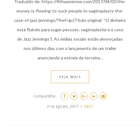
Traduzido de: https://4thwavenow.com/2017/04/03/the-
money-is-flowing-to-suck-people-in-vaginoplasty-the-
case-of-jazz-jennings/?fref=gc(Título original: “O dinheiro
está fluindo para sugar pessoas: vaginoplastia e o caso
de Jazz Jennings”). As mídias sociais estão alvoroçadas
nos últimos dias com o lançamento de um trailer
anunciando a estreia da terceira…
VEJA MAIS
Compartilhe:
21st agosto, 2017
NECT