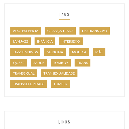
TAGS
ADOLESCÊNCIA
CRIANÇA TRANS
DESTRANSIÇÃO
I AM JAZZ
INFÂNCIA
INTERSEXO
JAZZ JENNINGS
MEDICINA
MOLECA
MÃE
QUEER
SAÚDE
TOMBOY
TRANS
TRANSEXUAL
TRANSEXUALIDADE
TRANSGENERIDADE
TUMBLR
LINKS