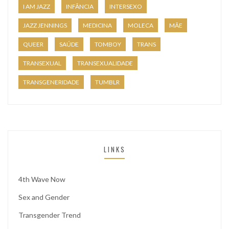
I AM JAZZ
INFÂNCIA
INTERSEXO
JAZZ JENNINGS
MEDICINA
MOLECA
MÃE
QUEER
SAÚDE
TOMBOY
TRANS
TRANSEXUAL
TRANSEXUALIDADE
TRANSGENERIDADE
TUMBLR
LINKS
4th Wave Now
Sex and Gender
Transgender Trend