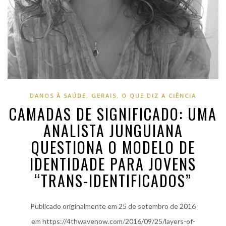
DANOS À SAÚDE
,
GERAIS
,
O QUE DIZ A CIÊNCIA
CAMADAS DE SIGNIFICADO: UMA
ANALISTA JUNGUIANA
QUESTIONA O MODELO DE
IDENTIDADE PARA JOVENS
“TRANS-IDENTIFICADOS”
Publicado originalmente em 25 de setembro de 2016
em https://4thwavenow.com/2016/09/25/layers-of-