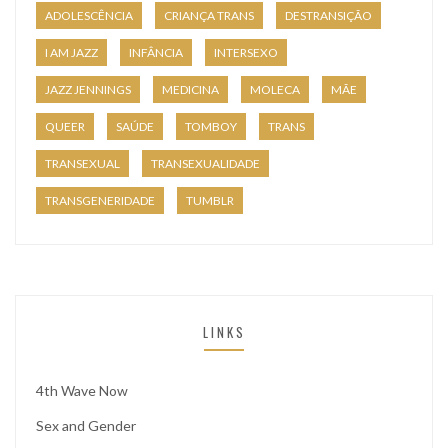
ADOLESCÊNCIA
CRIANÇA TRANS
DESTRANSIÇÃO
I AM JAZZ
INFÂNCIA
INTERSEXO
JAZZ JENNINGS
MEDICINA
MOLECA
MÃE
QUEER
SAÚDE
TOMBOY
TRANS
TRANSEXUAL
TRANSEXUALIDADE
TRANSGENERIDADE
TUMBLR
LINKS
4th Wave Now
Sex and Gender