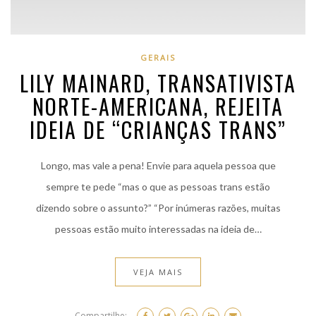
GERAIS
LILY MAINARD, TRANSATIVISTA
NORTE-AMERICANA, REJEITA
IDEIA DE “CRIANÇAS TRANS”
Longo, mas vale a pena! Envie para aquela pessoa que
sempre te pede “mas o que as pessoas trans estão
dizendo sobre o assunto?” “Por inúmeras razões, muitas
pessoas estão muito interessadas na ideia de…
VEJA MAIS
Compartilhe: